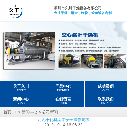
常州市久川干燥设备有限公司
专注干燥，混合，制粒，粉碎设备定制
关于久川
产品中心
成功案例
ABOUT
PRODUCT
CASE
新闻中心
在线留言
联系我们
NEWS
BOOK
CONTACT
>
>
首页
新闻中心
公司新闻
污泥干化机基本安全操作要求
2019-10-14 16:03:29