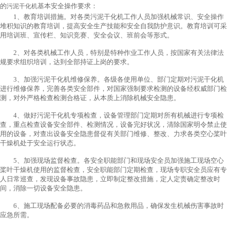
的
基本安全操作要求：
污泥干化机
1、教育培训措施。对各类污泥干化机工作人员加强机械常识、安全操作
堆积知识的教育培训，提高安全生产技能和安全自我防护意识。教育培训可采
用培训班、宣传栏、知识竞赛、安全会议、班前会等形式。
2、对各类机械工作人员，特别是特种作业工作人员，按国家有关法律法
规要求组织培训，达到全部持证上岗的要求。
3、加强污泥干化机维修保养。各级各使用单位、部门定期对污泥干化机
进行维修保养，完善各类安全部件，对国家强制要求检测的设备经权威部门检
测，对外严格检查检测合格证，从本质上消除机械安全隐患。
4、做好污泥干化机专项检查，设备管理部门定期对所有机械进行专项检
查，重点检查设备安全部件、检测情况，设备完好状况，清除国家明令禁止使
用的设备，对查出设备安全隐患督促有关部门维修、整改、力求各类空心桨叶
干燥机处于安全运行状态。
5、加强现场监督检查。各安全职能部门和现场安全员加强施工现场空心
桨叶干燥机使用的监督检查，安全职能部门定期检查，现场专职安全员应有专
人日常巡查，发现设备事故隐患，立即制定整改措施，定人定责确定整改时
间，消除一切设备安全隐患。
6、施工现场配备必要的消毒药品和急救用品，确保发生机械伤害事故时
应急所需。