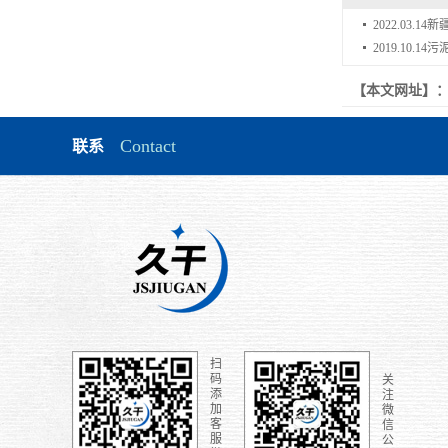
2022.03.14
新
2019.10.14
污
【本文网址】
Contact
联系
扫
码
关
添
注
加
微
客
信
服
公