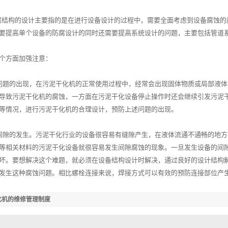
腐结构的设计主要指的是在进行设备设计的过程中，需要全面考虑到设备腐蚀的
要提高单个设备的防腐设计的同时还需要提高系统设计的问题，主要包括管道
方面加强注意：
题的出现，在污泥干化机的正常使用过程中，经常会出现固体物质或局部液体
导致污泥干化机的腐蚀，一方面在污泥干化设备停止操作时还会继续引发污泥
等情况，进行污泥干化机的合理设计，预防上述问题的出现。
隙的发生。污泥干化行业的设备很容易有缝隙产生，在液体流通不通畅的地方
等相关材料的污泥干化设备就很容易发生间隙腐蚀的现象。一旦发生设备的间
坏。要想解决这个难题，就必须在设备结构设计时解决，通过良好的设计结构
发生这种腐蚀问题。相比螺栓连接来说，焊接方式可以有效的预防连接部位产
化机的维修管理制度