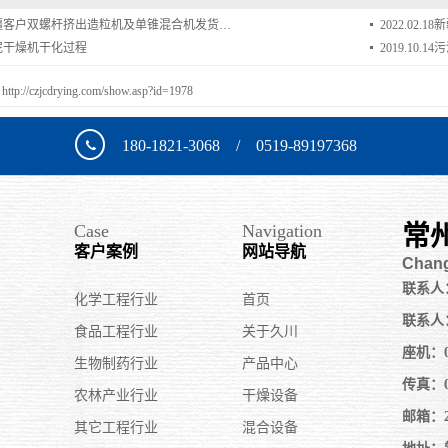
疆客户双螺杆挤出造粒机及单锥混合机发货…
2022.02.18
新
泥干燥机干化过程
2019.10.14
污
：
http://czjcdrying.com/show.asp?id=1978
180-1821-3068 / 0519-89197368
Case
Navigation
常
客户案例
网站导航
Chang
联系人：李
化学工程行业
首页
联系人：刘
食品工程行业
关于久川
座机：05
生物制药行业
产品中心
传真：05
农林产业行业
干燥设备
邮箱：23
其它工程行业
混合设备