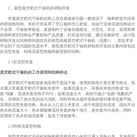
2．新型真空耙式干燥机的研制开发
常规真空耙式干燥机结构上存在着诸多问题一般情况下，轴和耙齿均没有
内部加热结构。有的尽管采用了空心轴和空心耙齿，但由于流体流道结构设计
不合理，干燥效率较低，直接制约了设备的规模化、大型化；其次，采用简单
的填料密封结构会严重影响产品质量。针对这些问题，通过实验研究，设计院
研制开发出结构和性能优良的新型高效真空耙式干燥机（见图1），其技术水
平达到了当代国际先进水平。新型真空耙式干燥机研制和开发的主要内容包括
折流型夹套、特殊流道型热轴和新型密封结构。
2.1折流型夹套
真空耙式干燥机的工作原理和结构特点
真空耙式干燥机较多地应用于低温干燥，使用的加热介质主要为热水。热
水通入常规真空耙式干燥机夹套中，如果流速太小，容易在夹套内形成“短
路”现象，造成夹套加热不均匀；如果流速太大，虽然可减少“短路”现象的产
生，但增加了热水泵的动力消耗，同时对热水循环管路的密封要求也更严格。
采用折流型夹套结构，热水从入口进入夹套后，由于有固定的流道，因此不论
热水的流速大小，热水都能够流经夹套的每个地方，使夹套均匀加热；同时，
还增加了热水的湍流效果，提高了传热效率。
2.2特殊流道型热轴
新型真空耙式干燥机的轴和耙齿都是空心的可以通入加热介质，其表面可