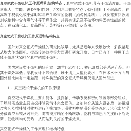
的工作原理和结构特点
，真空耙式干燥机具有干燥温度低、干燥
真空耙式干燥机
速率大、节能、设备密闭性好、溶剂易回收等特点，特别适用于不耐高温、在
高温下易氧化或干燥时容易产生粉末的物料（如各种染料），以及需要回收溶
剂或物料中含有毒气体等干燥作业，并具有保质及不破坏物料固有性能的优
点，在石油化工、食品医药、染料等行业得到广泛应用。
真空耙式干燥机的工作原理和结构特点
国外对真空耙式干燥机的研究比较早，尤其是近年来发展较快，多数都是
从增大传热面积、提高传热效率等方面进行研究开发。日本已有了一种用于连
续干燥糊状物料的真空耙式干燥机。
国内对该类干燥机的研究始于20世纪80年代，并已形成部分系列产品。但
其干燥效率低，结构设计不甚合理，难于满足大型化要求，在技术水平方面与
国外相比尚有一定差距，特殊类型的真空耙式干燥机仍需从国外引进。
1． 真空耙式干燥机的工作原理
真空耙式干燥机主要由筒体、搅拌轴、传动系统和密封装置等部分组成。
干燥所需热量主要由搅拌轴及筒体夹套提供。当加热介质通入设备后，热量通
过夹套及搅拌轴对物料进行间接加热，湿物料中的湿分受热汽化，汽化出的湿
分被真空系统及时抽走。随着搅拌轴的不断转动，物料与加热面的接触不断更
新，使物料均匀受热，从而达到良好的干燥效果。
真空耙式干燥机的工作原理和结构特点