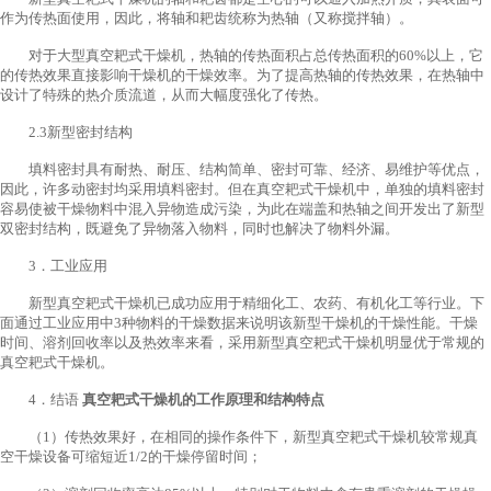
作为传热面使用，因此，将轴和耙齿统称为热轴（又称搅拌轴）。
对于大型真空耙式干燥机，热轴的传热面积占总传热面积的60%以上，它
的传热效果直接影响干燥机的干燥效率。为了提高热轴的传热效果，在热轴中
设计了特殊的热介质流道，从而大幅度强化了传热。
2.3新型密封结构
填料密封具有耐热、耐压、结构简单、密封可靠、经济、易维护等优点，
因此，许多动密封均采用填料密封。但在真空耙式干燥机中，单独的填料密封
容易使被干燥物料中混入异物造成污染，为此在端盖和热轴之间开发出了新型
双密封结构，既避免了异物落入物料，同时也解决了物料外漏。
3．工业应用
新型真空耙式干燥机已成功应用于精细化工、农药、有机化工等行业。下
面通过工业应用中3种物料的干燥数据来说明该新型干燥机的干燥性能。干燥
时间、溶剂回收率以及热效率来看，采用新型真空耙式干燥机明显优于常规的
真空耙式干燥机。
4．结语
真空耙式干燥机的工作原理和结构特点
（1）传热效果好，在相同的操作条件下，新型真空耙式干燥机较常规真
空干燥设备可缩短近1/2的干燥停留时间；