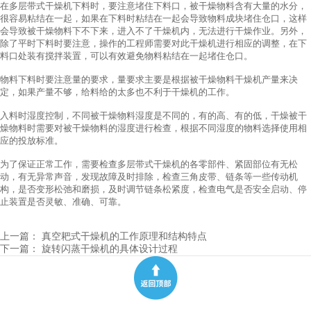
在多层带式干燥机下料时，要注意堵住下料口，被干燥物料含有大量的水分，
很容易粘结在一起，如果在下料时粘结在一起会导致物料成块堵住仓口，这样
会导致被干燥物料下不下来，进入不了干燥机内，无法进行干燥作业。另外，
除了平时下料时要注意，操作的工程师需要对此干燥机进行相应的调整，在下
料口处装有搅拌装置，可以有效避免物料粘结在一起堵住仓口。
物料下料时要注意量的要求，量要求主要是根据被干燥物料干燥机产量来决
定，如果产量不够，给料给的太多也不利于干燥机的工作。
入料时湿度控制，不同被干燥物料湿度是不同的，有的高、有的低，干燥被干
燥物料时需要对被干燥物料的湿度进行检查，根据不同湿度的物料选择使用相
应的投放标准。
为了保证正常工作，需要检查多层带式干燥机的各零部件、紧固部位有无松
动，有无异常声音，发现故障及时排除，检查三角皮带、链条等一些传动机
构，是否变形松弛和磨损，及时调节链条松紧度，检查电气是否安全启动、停
止装置是否灵敏、准确、可靠。
上一篇：
真空耙式干燥机的工作原理和结构特点
下一篇：
旋转闪蒸干燥机的具体设计过程